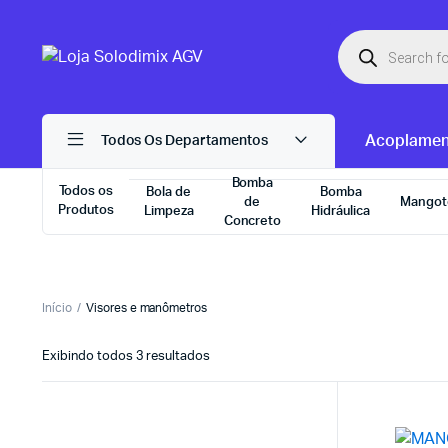
Pesquisar
produtos
Acoplamen
Todos Os Departamentos
Bomba
Todos os
Bola de
Bomba
de
Mangot
Produtos
Limpeza
Hidráulica
Concreto
Início
Visores e manômetros
Exibindo todos 3 resultados