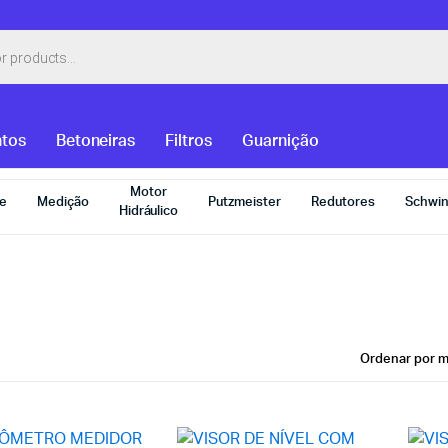
tos
Betoneiras
Filtros
Guarnição
Motor
e
Medição
Putzmeister
Redutores
Schwi
Hidráulico