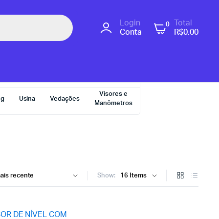
Login
Total
0
Conta
R$
0.00
Visores e
ng
Usina
Vedações
Manômetros
Show: