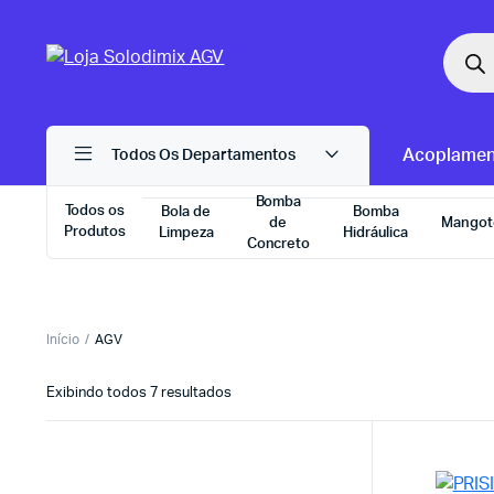
Pesqu
produ
Acoplamen
Todos Os Departamentos
Bomba
Todos os
Bola de
Bomba
de
Mangot
Produtos
Limpeza
Hidráulica
Concreto
Início
AGV
Exibindo todos 7 resultados