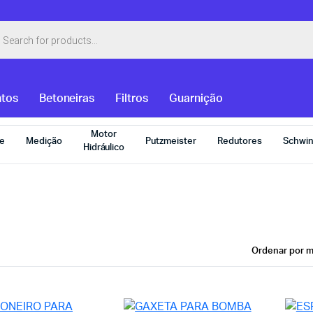
isar
tos
tos
Betoneiras
Filtros
Guarnição
Motor
e
Medição
Putzmeister
Redutores
Schwi
Hidráulico