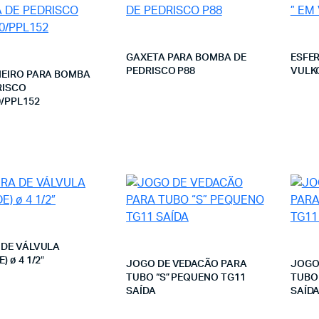
GAXETA PARA BOMBA DE
ESFER
PEDRISCO P88
VULK
NEIRO PARA BOMBA
RISCO
Leia mais
0/PPL152
Leia mais
 DE VÁLVULA
) ø 4 1/2″
JOGO DE VEDACÃO PARA
JOGO
TUBO “S” PEQUENO TG11
TUBO 
Leia mais
SAÍDA
SAÍD