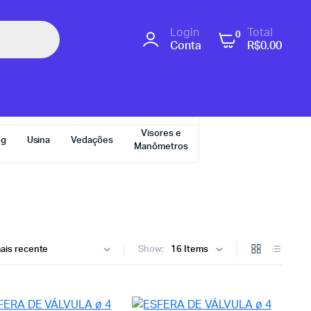
Login
Total
0
Conta
R$
0.00
Visores e
ng
Usina
Vedações
Manômetros
Show: