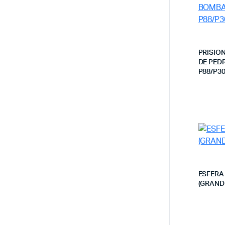
PRISIO
DE PED
P88/P3
ESFERA
(GRANDE